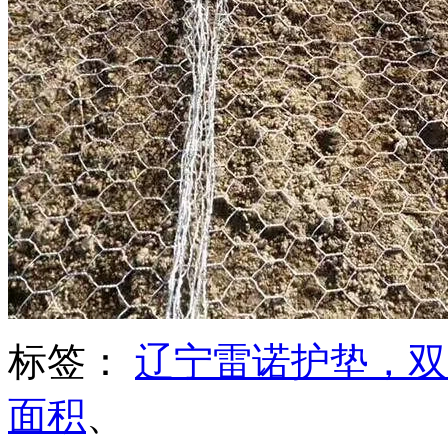
标签：
辽宁雷诺护垫，双
面积
、