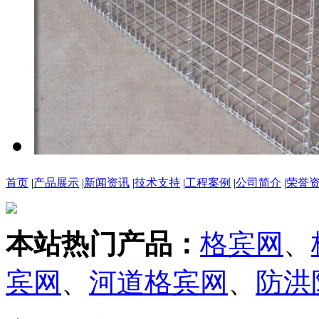
首页
|
产品展示
|
新闻资讯
|
技术支持
|
工程案例
|
公司简介
|
荣誉
本站热门产品：
格宾网
、
宾网
、
河道格宾网
、
防洪