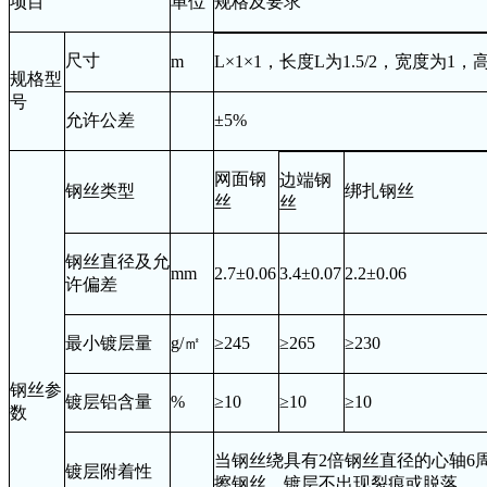
项目
单位
规格及要求
尺寸
m
L
×
1
×
1
，长度
L
为
1.5/2
，宽度为
1
，
规格型
号
允许公差
±
5%
网面钢
边端钢
钢丝类型
绑扎钢丝
丝
丝
钢丝直径及允
mm
2.7
±
0.06
3.4
±
0.07
2.2
±
0.06
许偏差
最小镀层量
g/
㎡
≥
245
≥
265
≥
230
钢丝参
镀层铝含量
%
≥
10
≥
10
≥
10
数
当钢丝绕具有
2
倍钢丝直径的心轴
6
镀层附着性
擦钢丝，镀层不出现裂痕或脱落