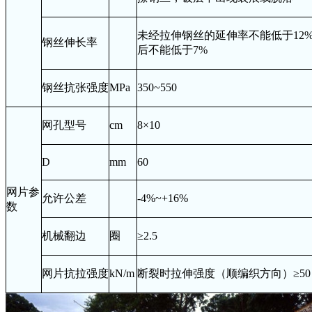
未经拉伸钢丝的延伸率不能低于
12
钢丝伸长率
后不能低于
7%
钢丝抗张强度
MPa
350~550
网孔型号
cm
8
×
10
D
mm
60
网片参
允许公差
-4%~+16%
数
机械翻边
圈
≥
2.5
网片抗拉强度
kN/m
断裂时拉伸强度（顺编织方向）≥
50