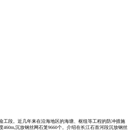
险工段。近几年来在沿海地区的海塘、枢纽等工程的防冲措施
度
460m,
沉放钢丝网石笼
9660
个。介绍在长江石首河段沉放钢丝