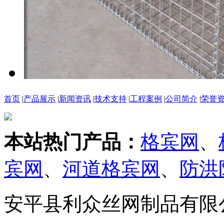
首页
|
产品展示
|
新闻资讯
|
技术支持
|
工程案例
|
公司简介
|
荣誉
本站热门产品：
格宾网
、
宾网
、
河道格宾网
、
防洪
安平县利众丝网制品有限