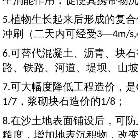
生消能作用，促使其携带物
植物生长起来后形成的复合
5.
冲刷（二天内可经受
—
3
4m/s,
可替代混凝土、沥青、块石
6.
路、铁路、河道、堤坝、山
可大幅度降低工程造价，是
7.
，浆砌块石造价的
；
1/7
1/8
在沙土地表面铺设后，可防
8.
糙度，增加地表沉积物，改