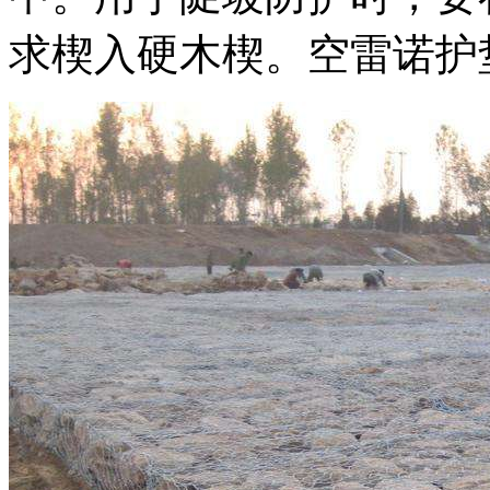
求楔入硬木楔。空雷诺护