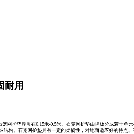
坚固耐用
石笼网护垫厚度在
0.15
米
-0.5
米。石笼网护垫由隔板分成若干单元
坡结构。石笼网护垫具有一定的柔韧性，对地面适应好的特点。