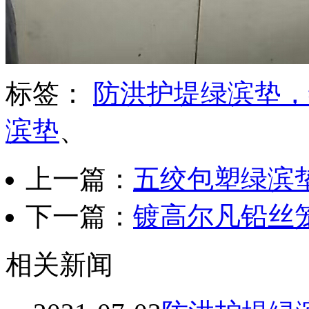
标签：
防洪护堤绿滨垫，
滨垫
、
上一篇：
五绞包塑绿滨
下一篇：
镀高尔凡铅丝
相关新闻