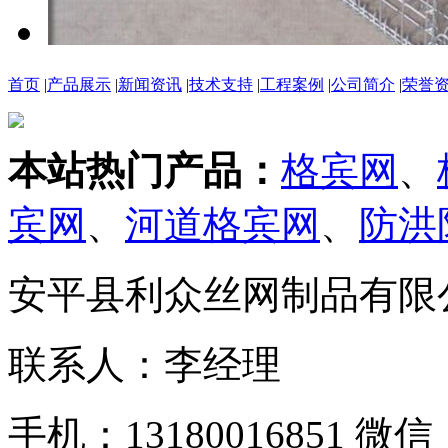
首页
|
产品展示
|
新闻资讯
|
技术支持
|
工程案例
|
公司简介
|
荣誉
本站热门产品：
格宾网
、
宾网
、
河道格宾网
、
防洪
安平县利众丝网制品有限
联系人：李经理
手机：13180016851 微信：