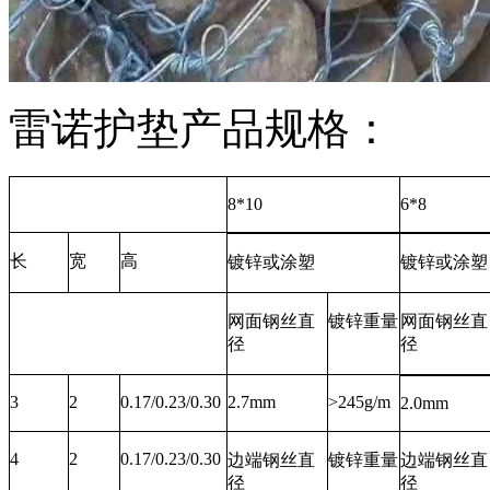
雷诺护垫产品规格：
8*10
6*8
长
宽
高
镀锌或涂塑
镀锌或涂塑
网面钢丝直
镀锌重量
网面钢丝直
径
径
3
2
0.17/0.23/0.30
2.7mm
>245g/m
2.0mm
4
2
0.17/0.23/0.30
边端钢丝直
镀锌重量
边端钢丝直
径
径