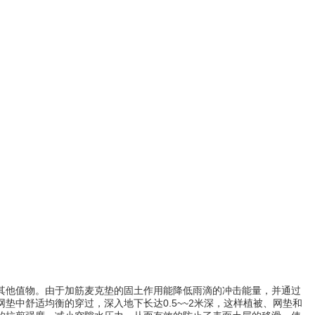
其他值物。由于加筋麦克垫的固土作用能降低雨滴的冲击能量，并通过
网垫中舒适均衡的穿过，深入地下长达
0.5~~2米深，这样植被、网垫和