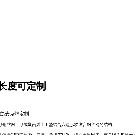
长度可定制
加筋麦克垫定制
形钢丝网，形成聚丙烯土工垫结合六边形双绞合钢丝网的结构。
即便遇到空中沉降、崩塌、滑坡等状况，也不会出问题。这是因为加筋麦