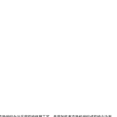
克垫编织办法采用双绞格网工艺，是用加筋麦克垫机编织成双绞六边形