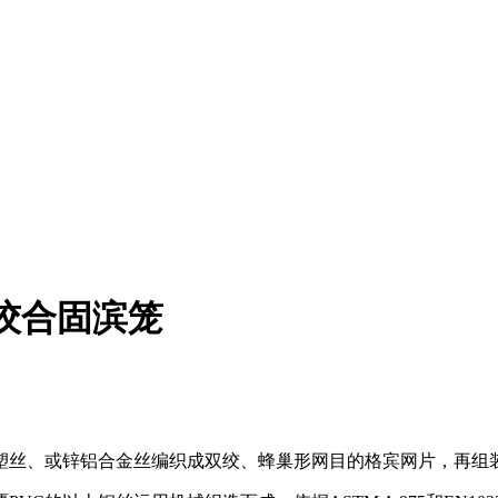
绞合固滨笼
塑丝、或锌铝合金丝编织成双绞、蜂巢形网目的格宾网片，再组