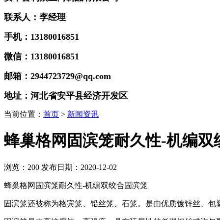
联系人：李经理
手机：13180016851
微信：13180016851
邮箱：2944723729@qq.com
地址：河北省安平县经济开发区
当前位置：
首页
>
新闻资讯
蜂巢格网固滨笼耐久性-机编双
浏览：
200
发布日期：2020-12-02
蜂巢格网固滨笼耐久性-机编双绞合固滨笼
固滨笼还被称为
格宾笼
、
铅丝笼
、石笼。是由优质镀锌丝、包