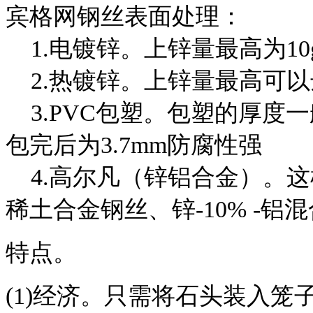
宾格网钢丝表面处理：
1.
电镀锌。上锌量最高为
10
2.
热镀锌。上锌量最高可以
3.PVC
包塑。包塑的厚度一
包完后为
3.7mm
防腐性强
4.
高尔凡（锌铝合金）。这
稀土合金钢丝、锌
-10% -
铝混
特点。
(1)
经济。只需将石头装入笼