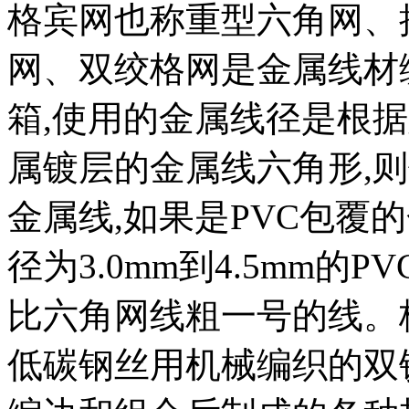
格宾网也称重型六角网、
网、双绞格网是金属线材
箱
,
使用的金属线径是根据
属镀层的金属线六角形
,
则
金属线
,
如果是
PVC
包覆的
径为
3.0mm
到
4.5mm
的
PV
比六角网线粗一号的线。
低碳钢丝用机械编织的双