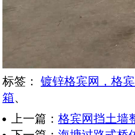
标签：
镀锌格宾网，格宾
箱
、
上一篇：
格宾网挡土墙整体
下一篇：
海塘过路式桥