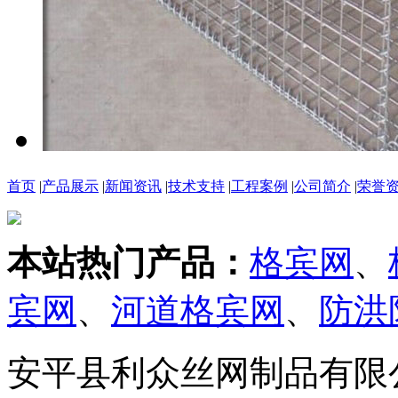
首页
|
产品展示
|
新闻资讯
|
技术支持
|
工程案例
|
公司简介
|
荣誉
本站热门产品：
格宾网
、
宾网
、
河道格宾网
、
防洪
安平县利众丝网制品有限