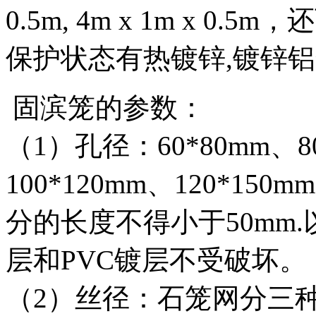
0.5m, 4m x 1m x 0.5m
，还
保护状态有热镀锌
,
镀锌铝
固滨笼的参数：
（
1
）孔径：
60*80mm
、
8
100*120mm
、
120*150mm
分的长度不得小于
50mm.
层和
PVC
镀层不受破坏。
（
2
）丝径：石笼网分三