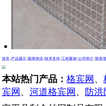
首页
|
产品展示
|
新闻资讯
|
技术支持
|
工程案例
|
公司简介
|
荣誉
本站热门产品：
格宾网
、
宾网
、
河道格宾网
、
防洪