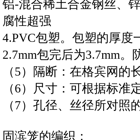
铝
-
混合稀土合金钢丝、
腐性超强
4.PVC
包塑。包塑的厚度
2.7mm
包完后为
3.7mm
。
（
5
）隔断：在格宾网的
（
6
）尺寸：可根据标准
（
7
）孔径、丝径所对照
固滨笼的编织：