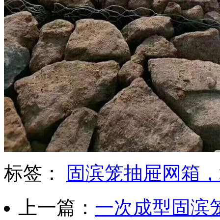
标签：
固滨笼抽屉网箱，
上一篇：
一次成型固滨