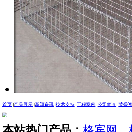
首页
|
产品展示
|
新闻资讯
|
技术支持
|
工程案例
|
公司简介
|
荣誉
本站热门产品：
格宾网
、