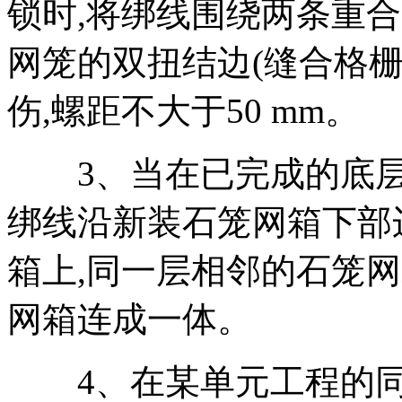
锁时
,
将绑线围绕两条重合
网笼的双扭结边
(
缝合格
伤
,
螺距不大于
50 mm
。
3
、当在已完成的底
绑线沿新装石笼网箱下部
箱上
,
同一层相邻的石笼网
网箱连成一体。
4
、在某单元工程的