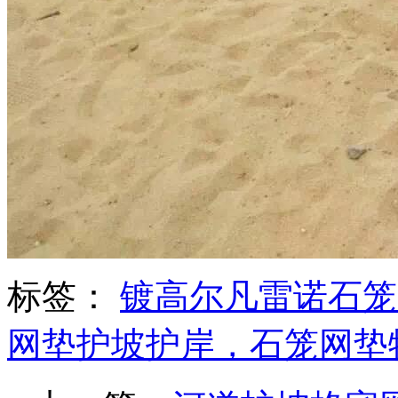
标签：
镀高尔凡雷诺石笼
网垫护坡护岸，石笼网垫